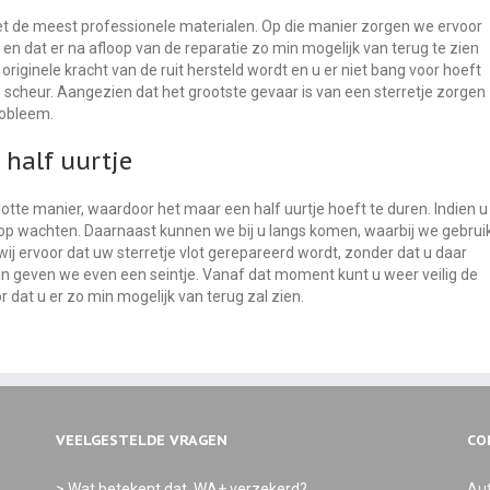
 de meest professionele materialen. Op die manier zorgen we ervoor
en dat er na afloop van de reparatie zo min mogelijk van terug te zien
originele kracht van de ruit hersteld wordt en u er niet bang voor hoeft
een scheur. Aangezien dat het grootste gevaar is van een sterretje zorgen
robleem.
 half uurtje
otte manier, waardoor het maar een half uurtje hoeft te duren. Indien u
 op wachten. Daarnaast kunnen we bij u langs komen, waarbij we gebrui
j ervoor dat uw sterretje vlot gerepareerd wordt, zonder dat u daar
jn geven we even een seintje. Vanaf dat moment kunt u weer veilig de
r dat u er zo min mogelijk van terug zal zien.
VEELGESTELDE VRAGEN
CO
> Wat betekent dat, WA+ verzekerd?
Aut