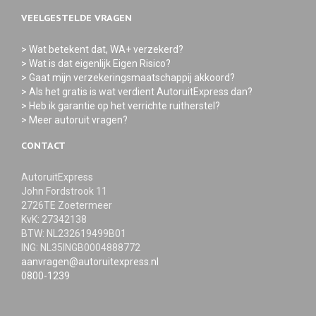
VEELGESTELDE VRAGEN
> Wat betekent dat, WA+ verzekerd?
> Wat is dat eigenlijk Eigen Risico?
> Gaat mijn verzekeringsmaatschappij akkoord?
> Als het gratis is wat verdient AutoruitExpress dan?
> Heb ik garantie op het verrichte ruitherstel?
> Meer autoruit vragen?
CONTACT
AutoruitExpress
John Fordstrook 11
2726TE Zoetermeer
KvK: 27342138
BTW: NL232619499B01
ING: NL35INGB0004888772
aanvragen@autoruitexpress.nl
0800-1239