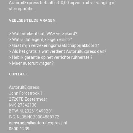
AutoruitExpress betaalt u € 0,00 bij voorruit vervanging of
sterreparatie.
VEELGESTELDE VRAGEN
> Wat betekent dat, WA+ verzekerd?
> Wat is dat eigenlijk Eigen Risico?
> Gaat mijn verzekeringsmaatschappij akkoord?
> Als het gratis is wat verdient AutoruitExpress dan?
> Heb ik garantie op het verrichte ruitherstel?
> Meer autoruit vragen?
CONTACT
AutoruitExpress
John Fordstrook 11
2726TE Zoetermeer
KvK: 27342138
BTW: NL232619499B01
ING: NL35INGB0004888772
aanvragen@autoruitexpress.nl
0800-1239