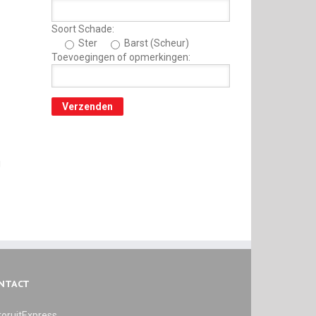
Soort Schade:
Ster
Barst (Scheur)
Toevoegingen of opmerkingen:
j
NTACT
oruitExpress