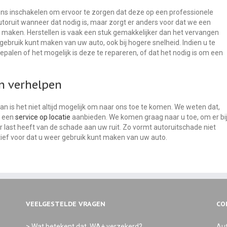
 ons inschakelen om ervoor te zorgen dat deze op een professionele
oruit wanneer dat nodig is, maar zorgt er anders voor dat we een
al maken. Herstellen is vaak een stuk gemakkelijker dan het vervangen
g gebruik kunt maken van uw auto, ook bij hogere snelheid. Indien u te
alen of het mogelijk is deze te repareren, of dat het nodig is om een
en verhelpen
n is het niet altijd mogelijk om naar ons toe te komen. We weten dat,
m een
service op locatie
aanbieden. We komen graag naar u toe, om er bi
er last heeft van de schade aan uw ruit. Zo vormt autoruitschade niet
ief voor dat u weer gebruik kunt maken van uw auto.
VEELGESTELDE VRAGEN
CO
> Wat betekent dat, WA+ verzekerd?
Aut